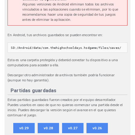
Algunas versiones de Android eliminan todos los archivos
vinculados a las aplicaciones cuando se eliminan, por lo que
recomendamos hacer una copia de seguridad de tus juegos
antes de eliminar la aplicación.
En Android, tus archivos guardados se pueden encontrar en:
SD:/Android/data/com.thehighschooldays.hsdgame/files/saves/
Esta es una carpeta protegida y deberád conectar tu dispositivo a una
computadora para acceder a ella.
Descargar otro administrador de archivos también podría funcionar
(aunque no hay garantía).
Partidas guardadas
Estas partidas guardadas fueron creados por el equipo desarrollador.
Puedes usarlos en caso de que no quieras comenzar una partida desde el
inicio. Puedes descargar la versión según el avance en el que quieras
continuar el juego.
v0.29
v0.28
v0.27
v0.26