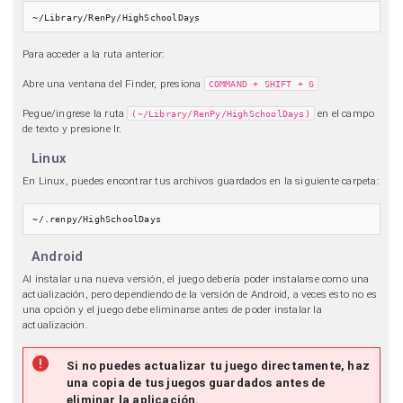
~/Library/RenPy/HighSchoolDays
Para acceder a la ruta anterior:
Abre una ventana del Finder, presiona
COMMAND + SHIFT + G
Pegue/ingrese la ruta
en el campo
(~/Library/RenPy/HighSchoolDays)
de texto y presione Ir.
Linux
En Linux, puedes encontrar tus archivos guardados en la siguiente carpeta:
~/.renpy/HighSchoolDays
Android
Al instalar una nueva versión, el juego debería poder instalarse como una
actualización, pero dependiendo de la versión de Android, a veces esto no es
una opción y el juego debe eliminarse antes de poder instalar la
actualización.
Si no puedes actualizar tu juego directamente, haz
una copia de tus juegos guardados antes de
eliminar la aplicación.