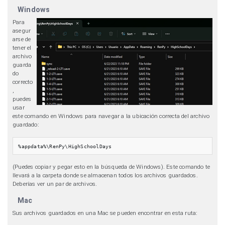
Windows
Para
asegur
arse de
tener el
archivo
guarda
do
correcto
,
puedes
usar
este comando en Windows para navegar a la ubicación correcta del archivo
guardado:
%appdata%\RenPy\HighSchoolDays
(Puedes copiar y pegar esto en la búsqueda de Windows). Este comando te
llevará a la carpeta donde se almacenan todos los archivos guardados.
Deberías ver un par de archivos.
Mac
Sus archivos guardados en una Mac se pueden encontrar en esta ruta: