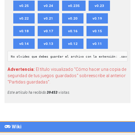
v0.25
v0.24
v0.235
v0.23
v0.22
v0.21
v0.20
v0.19
v0.18
v0.17
v0.16
v0.15
v0.14
v0.13
v0.12
v0.11
No olvides que debes guardar el archivo con la extensión: .save
Advertencia:
El título visualizado "Cómo hacer una copia de
seguridad de tus juegos guardados" sobreescribe al anterior
"Partidas guardadas".
Este artículo ha recibido
39453
visitas.
Wiki