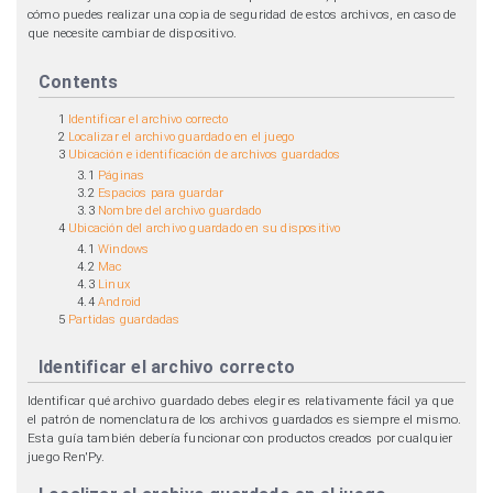
cómo puedes realizar una copia de seguridad de estos archivos, en caso de
que necesite cambiar de dispositivo.
Contents
1
Identificar el archivo correcto
2
Localizar el archivo guardado en el juego
3
Ubicación e identificación de archivos guardados
3.1
Páginas
3.2
Espacios para guardar
3.3
Nombre del archivo guardado
4
Ubicación del archivo guardado en su dispositivo
4.1
Windows
4.2
Mac
4.3
Linux
4.4
Android
5
Partidas guardadas
Identificar el archivo correcto
Identificar qué archivo guardado debes elegir es relativamente fácil ya que
el patrón de nomenclatura de los archivos guardados es siempre el mismo.
Esta guía también debería funcionar con productos creados por cualquier
juego Ren'Py.