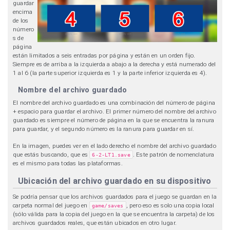
guardar
encima
de los
número
s de
página
están limitados a seis entradas por página y están en un orden fijo.
Siempre es de arriba a la izquierda a abajo a la derecha y está numerado del
1 al 6 (la parte superior izquierda es 1 y la parte inferior izquierda es 4).
Nombre del archivo guardado
El nombre del archivo guardado es una combinación del número de página
+ espacio para guardar el archivo. El primer número del nombre del archivo
guardado es siempre el número de página en la que se encuentra la ranura
para guardar, y el segundo número es la ranura para guardar en sí.
En la imagen, puedes ver en el lado derecho el nombre del archivo guardado
que estás buscando, que es
. Este patrón de nomenclatura
6-2-LT1.save
es el mismo para todas las plataformas.
Ubicación del archivo guardado en su dispositivo
Se podría pensar que los archivos guardados para el juego se guardan en la
carpeta normal del juego en
, pero eso es solo una copia local
game/saves
(sólo válida para la copia del juego en la que se encuentra la carpeta) de los
archivos guardados reales, que están ubicados en otro lugar.