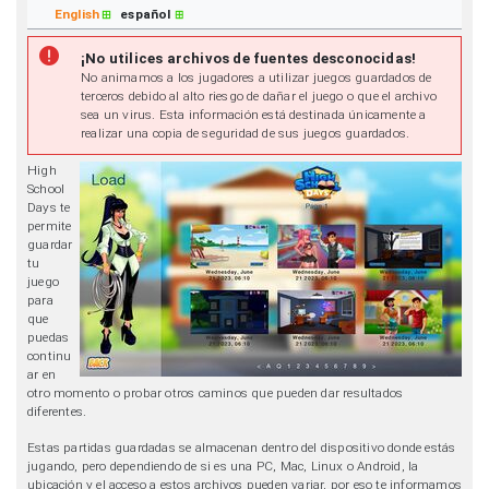
English
español
¡No utilices archivos de fuentes desconocidas!
No animamos a los jugadores a utilizar juegos guardados de
terceros debido al alto riesgo de dañar el juego o que el archivo
sea un virus. Esta información está destinada únicamente a
realizar una copia de seguridad de sus juegos guardados.
High
School
Days te
permite
guardar
tu
juego
para
que
puedas
continu
ar en
otro momento o probar otros caminos que pueden dar resultados
diferentes.
Estas partidas guardadas se almacenan dentro del dispositivo donde estás
jugando, pero dependiendo de si es una PC, Mac, Linux o Android, la
ubicación y el acceso a estos archivos pueden variar, por eso te informamos