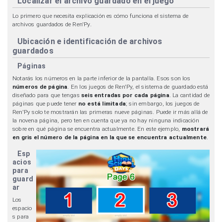
Localizar el archivo guardado en el juego
Lo primero que necesita explicación es cómo funciona el sistema de
archivos guardados de Ren'Py.
Ubicación e identificación de archivos
guardados
Páginas
Notarás los números en la parte inferior de la pantalla. Esos son los
números de página
. En los juegos de Ren'Py, el sistema de guardado está
diseñado para que tengas
seis entradas por cada página
. La cantidad de
páginas que puede tener
no está limitada
; sin embargo, los juegos de
Ren'Py solo te mostrarán las primeras nueve páginas. Puede ir más allá de
la novena página, pero ten en cuenta que ya no hay ninguna indicación
sobre en qué página se encuentra actualmente. En este ejemplo,
mostrará
en gris el número de la página en la que se encuentra actualmente
.
Esp
acios
para
guard
ar
Los
espacio
s para